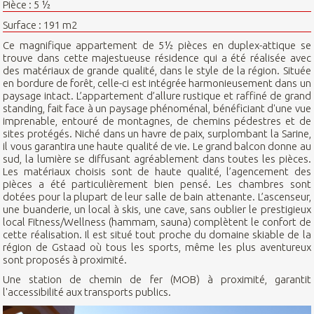
Pièce : 5 ½
Surface : 191 m2
Ce magnifique appartement de 5½ pièces en duplex-attique se
trouve dans cette majestueuse résidence qui a été réalisée avec
des matériaux de grande qualité, dans le style de la région. Située
en bordure de forêt, celle-ci est intégrée harmonieusement dans un
paysage intact. L’appartement d’allure rustique et raffiné de grand
standing, fait face à un paysage phénoménal, bénéficiant d'une vue
imprenable, entouré de montagnes, de chemins pédestres et de
sites protégés. Niché dans un havre de paix, surplombant la Sarine,
il vous garantira une haute qualité de vie. Le grand balcon donne au
sud, la lumière se diffusant agréablement dans toutes les pièces.
Les matériaux choisis sont de haute qualité, l’agencement des
pièces a été particulièrement bien pensé. Les chambres sont
dotées pour la plupart de leur salle de bain attenante. L’ascenseur,
une buanderie, un local à skis, une cave, sans oublier le prestigieux
local Fitness/Wellness (hammam, sauna) complètent le confort de
cette réalisation. Il est situé tout proche du domaine skiable de la
région de Gstaad où tous les sports, même les plus aventureux
sont proposés à proximité.
Une station de chemin de fer (MOB) à proximité, garantit
l'accessibilité aux transports publics.